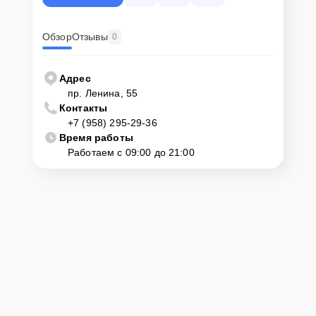
доставку или услугу выезда мастера. Специалист приедет в
удобное место и время, проведет тщательную диагностику и при
наличии оборудования осуществит оперативный ремонт.
Обзор
Отзывы
0
Как приехать в сервисный
центр
Адрес
пр. Ленина, 55
Контакты
Клиент может самостоятельно привезти устройство на
+7 (958) 295-29-36
диагностику и ремонт. Для этого нужно позвонить по телефону
горячей линии или оставить заявку, согласовать удобное время и
Время работы
подъехать по адресу: г. Барнаул, пр. Ленина, 55.
Работаем с 09:00 до 21:00
Ответственность за
технику
Сервисный центр Google-Service несет полную ответственность
за сохранность техники и безопасность личных данных на
ремонтируемых устройствах клиентов, в соответствии с
действующим законодательством Российской Федерации.
Как начать ремонт