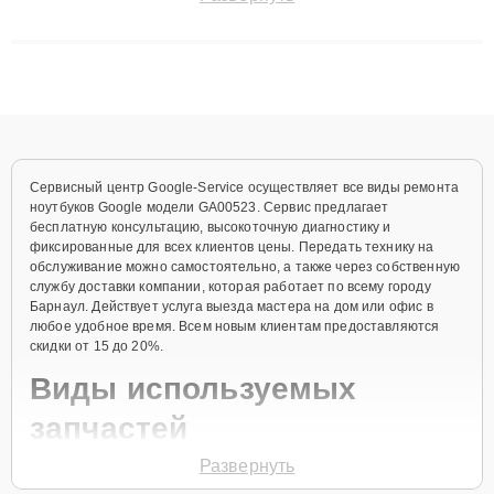
сохранением гарантии до 3 лет. Наши мастера решают
сложные случаи: от замены матриц и материнских плат до
ремонта после залития и восстановления данных. Благодаря
высокой квалификации и ответственному подходу клиенты
получают быстрый, качественный ремонт и понятные
объяснения по результатам диагностики.
Сервисный центр Google-Service осуществляет все виды ремонта
ноутбуков Google модели GA00523. Сервис предлагает
бесплатную консультацию, высокоточную диагностику и
фиксированные для всех клиентов цены. Передать технику на
обслуживание можно самостоятельно, а также через собственную
службу доставки компании, которая работает по всему городу
Барнаул. Действует услуга выезда мастера на дом или офис в
любое удобное время. Всем новым клиентам предоставляются
скидки от 15 до 20%.
Виды используемых
запчастей
Развернуть
Для ремонта ноутбука модели GA00523 предлагаются как