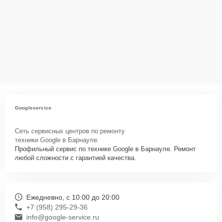
Для запуска процесса ремонта ноутбука Google GA00523 нужно
просто оставить
Заявку на сайте
или позвонить телефону горячей
линии: +7 (958) 295-29-36. Наши специалисты оперативно
проконсультируют по всем необходимым вопросам, запишут на
диагностику, подскажут с вариантами курьерской доставки или
оформят выезд мастера в удобное время и место.
Googleservice
Сеть сервисных центров по ремонту
техники Google в Барнауле.
Профильный сервис по технике Google в Барнауле. Ремонт
любой сложности с гарантией качества.
Ежедневно, с 10:00 до 20:00
+7 (958) 295-29-36
info@google-service.ru