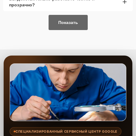
+
прозрачно?
Позвонить по телефону горячей линии или
запросить обратный звонок через Форму заявки
для быстрого уточнения деталей.
Показать
Привезти устройство в ближайший центр или
передать аппарат курьеру службы доставки,
дождаться результатов диагностики и принять
решение.
Дождаться оповещения о готовности и забрать
устройство самостоятельно или воспользоваться
курьерской доставкой.
При необходимости клиент может воспользоваться услугой
вызова мастера для проведения диагностики и ремонта в
желаемом месте и удобное время.
Какие предоставляются
гарантии
Каждому клиенту предоставляется гарантия сервиса, которая
распространяется на все виды ремонта, а также на все
СПЕЦИАЛИЗИРОВАННЫЙ СЕРВИСНЫЙ ЦЕНТР GOOGLE
используемые запчасти. Гарантия включает в себя срочную