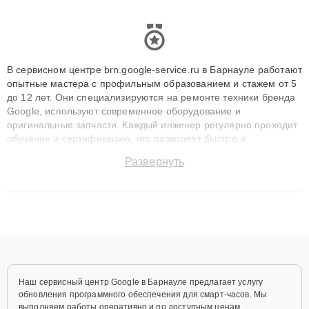
В сервисном центре brn.google-service.ru в Барнауле работают
опытные мастера с профильным образованием и стажем от 5
до 12 лет. Они специализируются на ремонте техники бренда
Google, используют современное оборудование и
оригинальные запчасти. Каждый инженер регулярно проходит
обучение и сертификацию, что позволяет быстро и
точноdiagnostikировать поломки и восстанавливать технику с
Развернуть
сохранением гарантии до 3 лет. Наши мастера решают
сложные случаи: от замены матриц и материнских плат до
ремонта после залития и восстановления данных. Благодаря
высокой квалификации и ответственному подходу клиенты
получают быстрый, качественный ремонт и понятные
объяснения по результатам диагностики.
Наш сервисный центр Google в Барнауле предлагает услугу
обновления программного обеспечения для смарт-часов. Мы
выполняем работы оперативно и по доступным ценам,