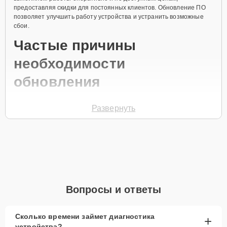
предоставляя скидки для постоянных клиентов. Обновление ПО
позволяет улучшить работу устройства и устранить возможные
сбои.
Частые причины
необходимости
обновления
Сбои в работе приложений
Развернуть
Некорректная работа сенсора
Зависания системы
Проблемы с подключением к сети
Появление новых функций в обновлениях
Чтобы обновить ПО, позвоните по телефону +7 (958) 295-29-36
Вопросы и ответы
или оставьте
Заявку на сайте
. Специалист свяжется с вами в
течение минуты для уточнения всех вопросов и записи на
обслуживание.
Сколько времени займет диагностика
+
Главные особенности
устройства?