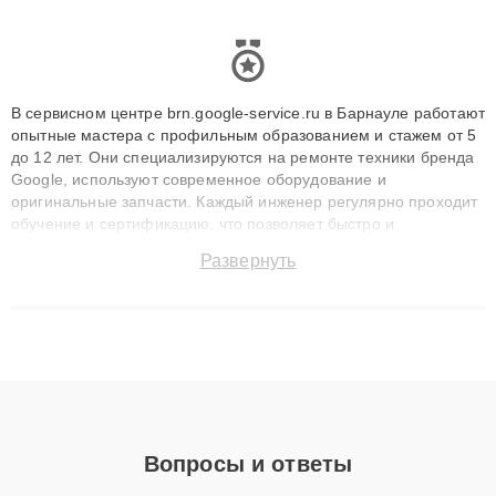
В сервисном центре brn.google-service.ru в Барнауле работают
опытные мастера с профильным образованием и стажем от 5
до 12 лет. Они специализируются на ремонте техники бренда
Google, используют современное оборудование и
оригинальные запчасти. Каждый инженер регулярно проходит
обучение и сертификацию, что позволяет быстро и
точноdiagnostikировать поломки и восстанавливать технику с
Развернуть
сохранением гарантии до 3 лет. Наши мастера решают
сложные случаи: от замены матриц и материнских плат до
ремонта после залития и восстановления данных. Благодаря
высокой квалификации и ответственному подходу клиенты
получают быстрый, качественный ремонт и понятные
объяснения по результатам диагностики.
Вопросы и ответы