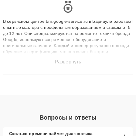
В сервисном центре brn.google-service.ru в Барнауле работают
опытные мастера с профильным образованием и стажем от 5
до 12 лет. Они специализируются на ремонте техники бренда
Google, используют современное оборудование и
оригинальные запчасти. Каждый инженер регулярно проходит
обучение и сертификацию, что позволяет быстро и
точноdiagnostikировать поломки и восстанавливать технику с
Развернуть
сохранением гарантии до 3 лет. Наши мастера решают
сложные случаи: от замены матриц и материнских плат до
ремонта после залития и восстановления данных. Благодаря
высокой квалификации и ответственному подходу клиенты
получают быстрый, качественный ремонт и понятные
объяснения по результатам диагностики.
Вопросы и ответы
Сколько времени займет диагностика