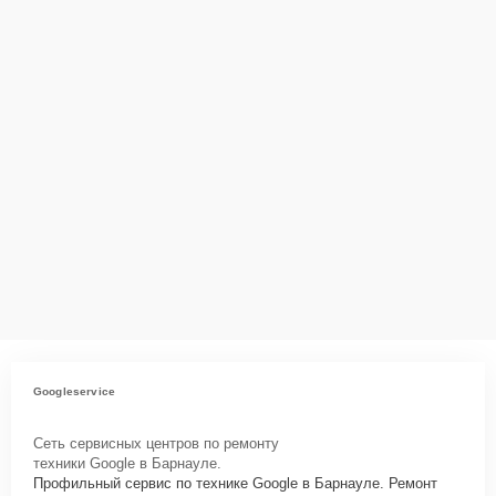
за сохранность техники и безопасность личных данных на
ремонтируемых устройствах клиентов, в соответствии с
действующим законодательством Российской Федерации.
Как начать ремонт
Для запуска процесса ремонта телефона Google Pixel 6 нужно
просто оставить
Заявку на сайте
или позвонить телефону горячей
линии: +7 (958) 295-29-36. Наши специалисты оперативно
проконсультируют по всем необходимым вопросам, запишут на
диагностику, подскажут с вариантами курьерской доставки или
оформят выезд мастера в удобное время и место.
Googleservice
Сеть сервисных центров по ремонту
техники Google в Барнауле.
Профильный сервис по технике Google в Барнауле. Ремонт