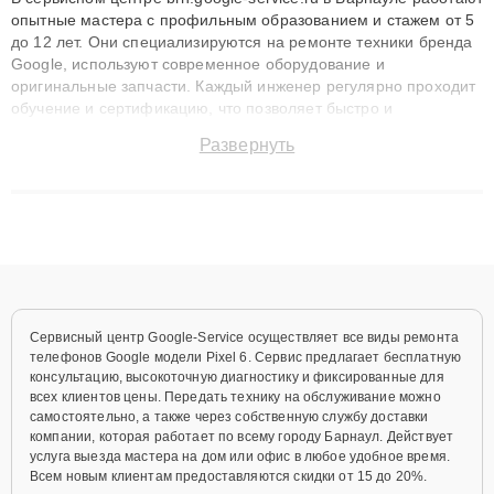
опытные мастера с профильным образованием и стажем от 5
до 12 лет. Они специализируются на ремонте техники бренда
Google, используют современное оборудование и
оригинальные запчасти. Каждый инженер регулярно проходит
обучение и сертификацию, что позволяет быстро и
точноdiagnostikировать поломки и восстанавливать технику с
Развернуть
сохранением гарантии до 3 лет. Наши мастера решают
сложные случаи: от замены матриц и материнских плат до
ремонта после залития и восстановления данных. Благодаря
высокой квалификации и ответственному подходу клиенты
получают быстрый, качественный ремонт и понятные
объяснения по результатам диагностики.
Сервисный центр Google-Service осуществляет все виды ремонта
телефонов Google модели Pixel 6. Сервис предлагает бесплатную
консультацию, высокоточную диагностику и фиксированные для
всех клиентов цены. Передать технику на обслуживание можно
самостоятельно, а также через собственную службу доставки
компании, которая работает по всему городу Барнаул. Действует
услуга выезда мастера на дом или офис в любое удобное время.
Всем новым клиентам предоставляются скидки от 15 до 20%.