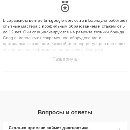
В сервисном центре brn.google-service.ru в Барнауле работают
опытные мастера с профильным образованием и стажем от 5
до 12 лет. Они специализируются на ремонте техники бренда
Google, используют современное оборудование и
оригинальные запчасти. Каждый инженер регулярно проходит
обучение и сертификацию, что позволяет быстро и
точноdiagnostikировать поломки и восстанавливать технику с
Развернуть
сохранением гарантии до 3 лет. Наши мастера решают
сложные случаи: от замены матриц и материнских плат до
ремонта после залития и восстановления данных. Благодаря
высокой квалификации и ответственному подходу клиенты
получают быстрый, качественный ремонт и понятные
объяснения по результатам диагностики.
Вопросы и ответы
Сколько времени займет диагностика