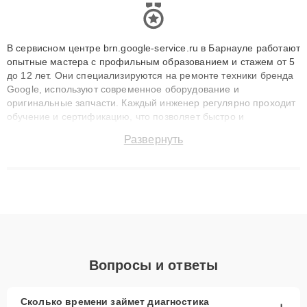
В сервисном центре brn.google-service.ru в Барнауле работают
опытные мастера с профильным образованием и стажем от 5
до 12 лет. Они специализируются на ремонте техники бренда
Google, используют современное оборудование и
оригинальные запчасти. Каждый инженер регулярно проходит
обучение и сертификацию, что позволяет быстро и
точноdiagnostikировать поломки и восстанавливать технику с
Развернуть
сохранением гарантии до 3 лет. Наши мастера решают
сложные случаи: от замены матриц и материнских плат до
ремонта после залития и восстановления данных. Благодаря
высокой квалификации и ответственному подходу клиенты
получают быстрый, качественный ремонт и понятные
объяснения по результатам диагностики.
Вопросы и ответы
Сколько времени займет диагностика