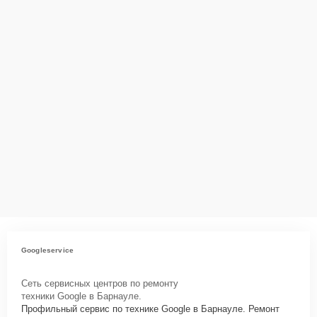
за сохранность техники и безопасность личных данных на
ремонтируемых устройствах клиентов, в соответствии с
действующим законодательством Российской Федерации.
Как начать ремонт
Для запуска процесса ремонта телефона Google 5a нужно просто
оставить
Заявку на сайте
или позвонить телефону горячей линии:
+7 (958) 295-29-36. Наши специалисты оперативно
проконсультируют по всем необходимым вопросам, запишут на
диагностику, подскажут с вариантами курьерской доставки или
оформят выезд мастера в удобное время и место.
Googleservice
Сеть сервисных центров по ремонту
техники Google в Барнауле.
Профильный сервис по технике Google в Барнауле. Ремонт