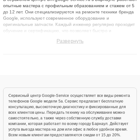
опытные мастера с профильным образованием и стажем от 5
до 12 лет. Они специализируются на ремонте техники бренда
Google, используют современное оборудование и
оригинальные запчасти. Каждый инженер регулярно проходит
обучение и сертификацию, что позволяет быстро и
точноdiagnostikировать поломки и восстанавливать технику с
Развернуть
сохранением гарантии до 3 лет. Наши мастера решают
сложные случаи: от замены матриц и материнских плат до
ремонта после залития и восстановления данных. Благодаря
высокой квалификации и ответственному подходу клиенты
получают быстрый, качественный ремонт и понятные
объяснения по результатам диагностики.
Сервисный центр Google-Service осуществляет все виды ремонта
телефонов Google модели 5a. Сервис предлагает бесплатную
консультацию, высокоточную диагностику и фиксированные для
всех клиентов цены. Передать технику на обслуживание можно
самостоятельно, а также через собственную службу доставки
компании, которая работает по всему городу Барнаул. Действует
услуга выезда мастера на дом или офис в любое удобное время.
Всем новым клиентам предоставляются скидки от 15 до 20%.