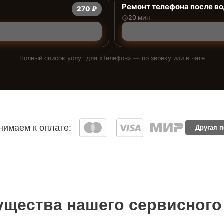
Ремонт телефона после в
270 ₽
20 мин
Полный список услуг для «
Телефон
» — по звонку или в чате
имаем к оплате:
Другая 
щества нашего сервисного