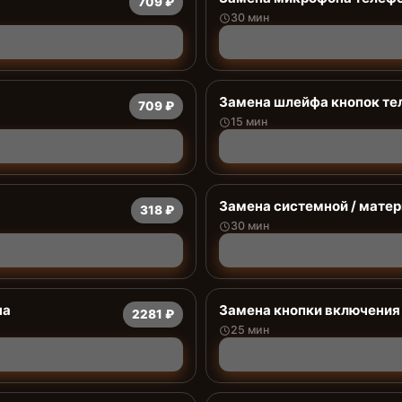
709 ₽
30 мин
Замена шлейфа кнопок те
709 ₽
15 мин
Замена системной / мате
318 ₽
30 мин
на
Замена кнопки включения
2281 ₽
25 мин