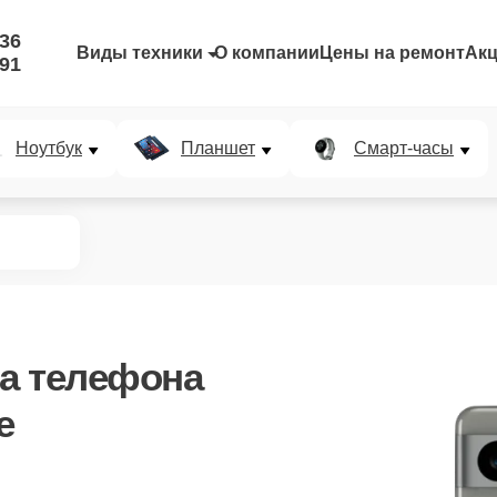
-36
Виды техники
О компании
Цены на ремонт
Ак
-91
Ноутбук
Планшет
Смарт-часы
а телефона
е