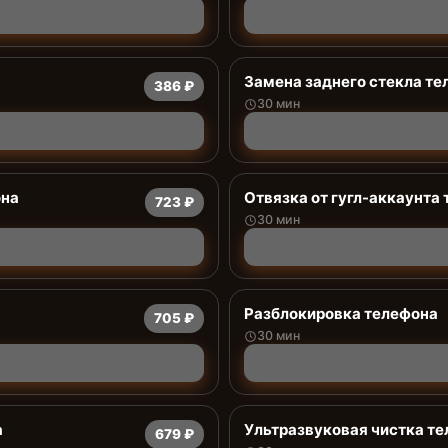
Замена заднего стекла те
386 ₽
30 мин
она
Отвязка от гугл-аккаунта
723 ₽
30 мин
Разблокировка телефона
705 ₽
30 мин
а
Ультразвуковая чистка т
679 ₽