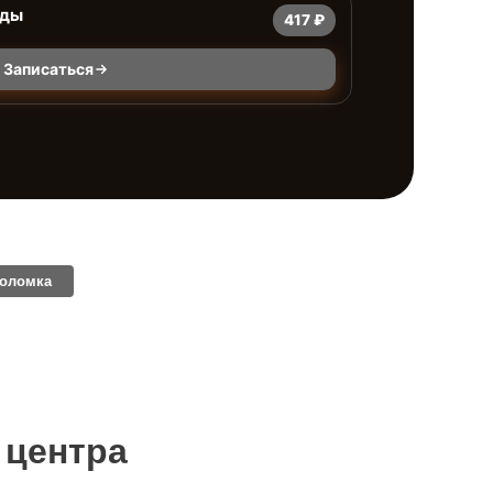
оды
417 ₽
Записаться
поломка
 центра