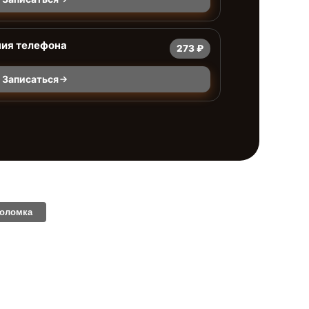
ния телефона
273 ₽
Записаться
поломка