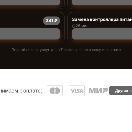
Замена контроллера пита
341 ₽
25 мин
Полный список услуг для «
Телефон
» — по звонку или в чате
имаем к оплате:
Другая 