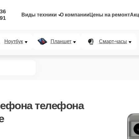
-36
Виды техники
О компании
Цены на ремонт
Ак
-91
Ноутбук
Планшет
Смарт-часы
лефона телефона
е