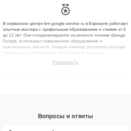
В сервисном центре brn.google-service.ru в Барнауле работают
опытные мастера с профильным образованием и стажем от 5
до 12 лет. Они специализируются на ремонте техники бренда
Google, используют современное оборудование и
оригинальные запчасти. Каждый инженер регулярно проходит
обучение и сертификацию, что позволяет быстро и
точноdiagnostikировать поломки и восстанавливать технику с
Развернуть
сохранением гарантии до 3 лет. Наши мастера решают
сложные случаи: от замены матриц и материнских плат до
ремонта после залития и восстановления данных. Благодаря
высокой квалификации и ответственному подходу клиенты
получают быстрый, качественный ремонт и понятные
объяснения по результатам диагностики.
Вопросы и ответы