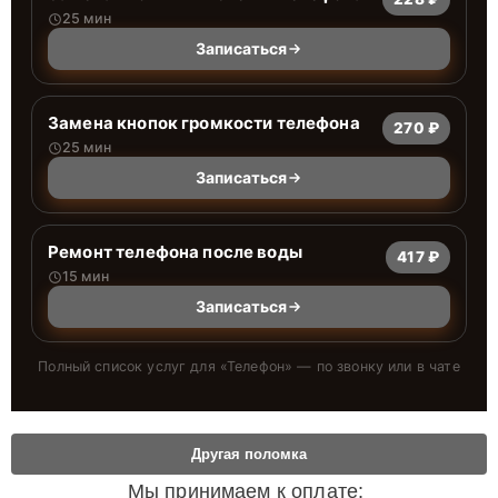
25 мин
Записаться
Замена кнопок громкости телефона
270 ₽
25 мин
Записаться
Ремонт телефона после воды
417 ₽
15 мин
Записаться
Полный список услуг для «
Телефон
» — по звонку или в чате
Другая поломка
Мы принимаем к оплате: