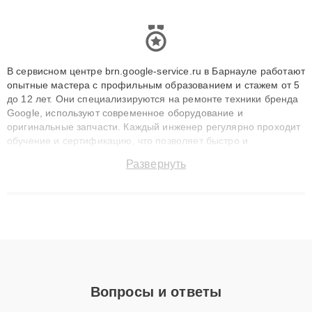
В сервисном центре brn.google-service.ru в Барнауле работают
опытные мастера с профильным образованием и стажем от 5
до 12 лет. Они специализируются на ремонте техники бренда
Google, используют современное оборудование и
оригинальные запчасти. Каждый инженер регулярно проходит
обучение и сертификацию, что позволяет быстро и
точноdiagnostikировать поломки и восстанавливать технику с
Развернуть
сохранением гарантии до 3 лет. Наши мастера решают
сложные случаи: от замены матриц и материнских плат до
ремонта после залития и восстановления данных. Благодаря
высокой квалификации и ответственному подходу клиенты
получают быстрый, качественный ремонт и понятные
объяснения по результатам диагностики.
Вопросы и ответы