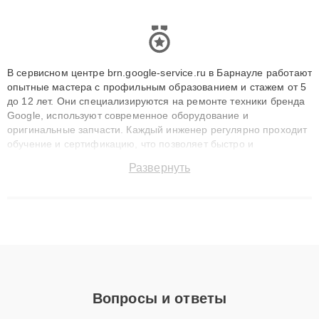
В сервисном центре brn.google-service.ru в Барнауле работают
опытные мастера с профильным образованием и стажем от 5
до 12 лет. Они специализируются на ремонте техники бренда
Google, используют современное оборудование и
оригинальные запчасти. Каждый инженер регулярно проходит
обучение и сертификацию, что позволяет быстро и
точноdiagnostikировать поломки и восстанавливать технику с
Развернуть
сохранением гарантии до 3 лет. Наши мастера решают
сложные случаи: от замены матриц и материнских плат до
ремонта после залития и восстановления данных. Благодаря
высокой квалификации и ответственному подходу клиенты
получают быстрый, качественный ремонт и понятные
объяснения по результатам диагностики.
Вопросы и ответы